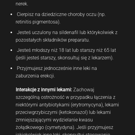
nerek.
Cierpisz na dziedziczne choroby oczu (np.
retinitis pigmentosa).
Jesteś uczulony na sildenafil lub którykolwiek z
pozostałych składników preparatu.
Jesteś młodszy niż 18 lat lub starszy niż 65 lat
(jeśli jesteś starszy, skonsultuj się z lekarzem).
Przyjmujesz jednocześnie inne leki na
zaburzenia erekcji.
Interakcje z innymi lekami:
Zachowaj
szczególną ostrożność w przypadku łączenia z
niektórymi antybiotykami (erytromycyna), lekami
przeciwgrzybiczymi (ketokonazol) lub lekami
zmniejszającymi wydzielanie kwasu
żołądkowego (cymetydyna). Jeśli przyjmujesz
jakiekolwiek inne leki, skonsultuj stosowanie