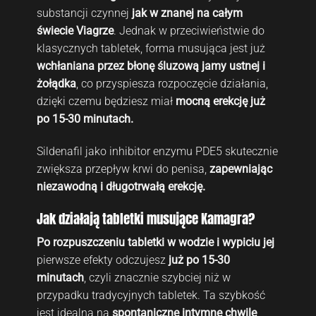
substancji czynnej
jak w znanej na całym
świecie Viagrze
. Jednak w przeciwieństwie do
klasycznych tabletek, forma musująca jest już
wchłaniana przez błonę śluzową jamy
ustnej i
żołądka
, co przyspiesza rozpoczęcie działania,
dzięki czemu będziesz miał
mocną
erekcję już
po 15-30 minutach.
Sildenafil jako inhibitor enzymu PDE5 skutecznie
zwiększa przepływ krwi do penisa,
zapewniając
niezawodną i długotrwałą erekcję.
Jak działają tabletki musujące Kamagra?
Po rozpuszczeniu tabletki w wodzie i wypiciu jej
pierwsze efekty odczujesz
już po 15-30
minutach
, czyli znacznie szybciej niż w
przypadku tradycyjnych tabletek. Ta szybkość
jest idealna na
spontaniczne intymne chwile
,