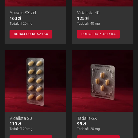
Apcalis-SX żel
Vidalista 40
160
zł
125
zł
Tadalafil 20 mg
Tadalafil 40 mg
DODAJ DO KOSZYKA
DODAJ DO KOSZYKA
Vidalista 20
Tadalis-SX
110
zł
95
zł
Tadalafil 20 mg
Tadalafil 20 mg