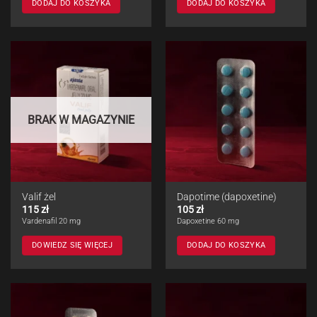
DODAJ DO KOSZYKA
DODAJ DO KOSZYKA
BRAK W MAGAZYNIE
Valif żel
Dapotime (dapoxetine)
115
zł
105
zł
Vardenafil 20 mg
Dapoxetine 60 mg
DOWIEDZ SIĘ WIĘCEJ
DODAJ DO KOSZYKA