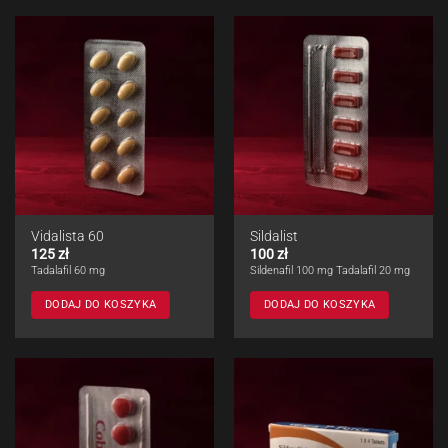
Vidalista 60
Sildalist
125
zł
100
zł
Tadalafil 60 mg
Sildenafil 100 mg Tadalafil 20 mg
DODAJ DO KOSZYKA
DODAJ DO KOSZYKA