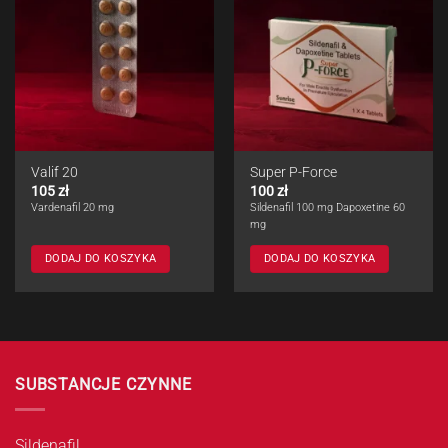
Valif 20
Super P-Force
105
zł
100
zł
Vardenafil 20 mg
Sildenafil 100 mg Dapoxetine 60
mg
DODAJ DO KOSZYKA
DODAJ DO KOSZYKA
SUBSTANCJE CZYNNE
Sildenafil