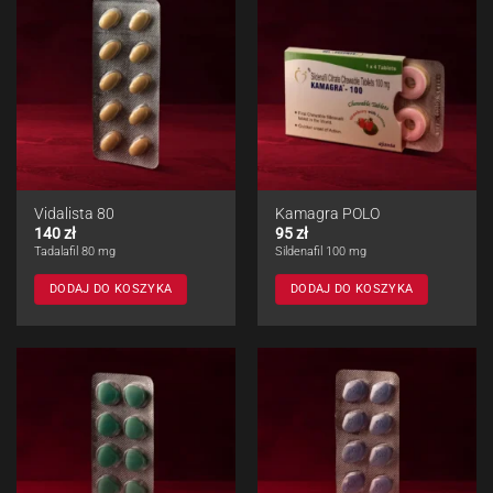
Vidalista 80
Kamagra POLO
140
zł
95
zł
Tadalafil 80 mg
Sildenafil 100 mg
DODAJ DO KOSZYKA
DODAJ DO KOSZYKA