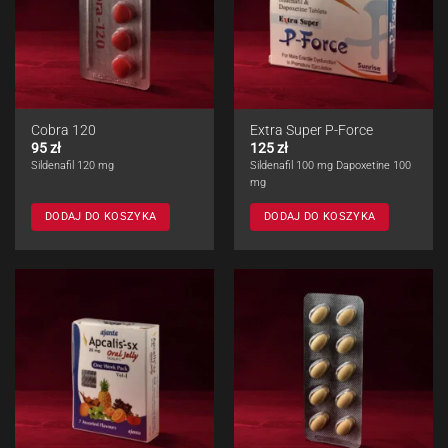
Cobra 120
Extra Super P-Force
95
zł
125
zł
Sildenafil 120 mg
Sildenafil 100 mg Dapoxetine 100
mg
DODAJ DO KOSZYKA
DODAJ DO KOSZYKA