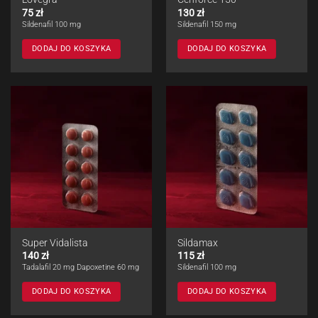
75
zł
130
zł
Sildenafil 100 mg
Sildenafil 150 mg
DODAJ DO KOSZYKA
DODAJ DO KOSZYKA
Super Vidalista
Sildamax
140
zł
115
zł
Tadalafil 20 mg Dapoxetine 60 mg
Sildenafil 100 mg
DODAJ DO KOSZYKA
DODAJ DO KOSZYKA