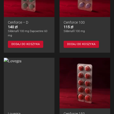
Cenforce – D
Cenforce 100
140
zł
115
zł
Sildenafil 100 mg Dapoxetine 60
Sildenafil 100 mg
mg
DODAJ DO KOSZYKA
DODAJ DO KOSZYKA
Lovegra
Cenforce 150